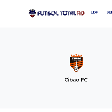
Skip
to
LDF
SE
content
Cibao FC