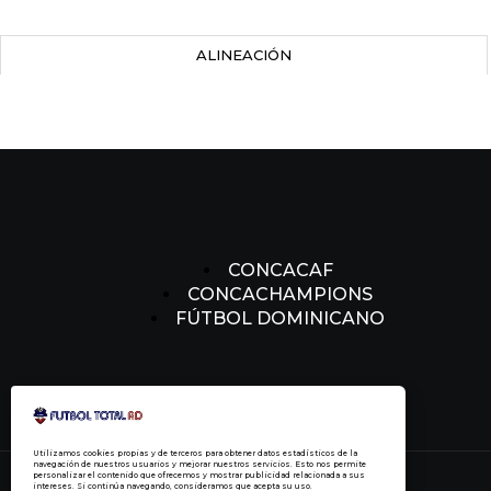
ALINEACIÓN
CONCACAF
CONCACHAMPIONS
FÚTBOL DOMINICANO
Utilizamos cookies propias y de terceros para obtener datos estadísticos de la
navegación de nuestros usuarios y mejorar nuestros servicios. Esto nos permite
personalizar el contenido que ofrecemos y mostrar publicidad relacionada a sus
intereses. Si continúa navegando, consideramos que acepta su uso.