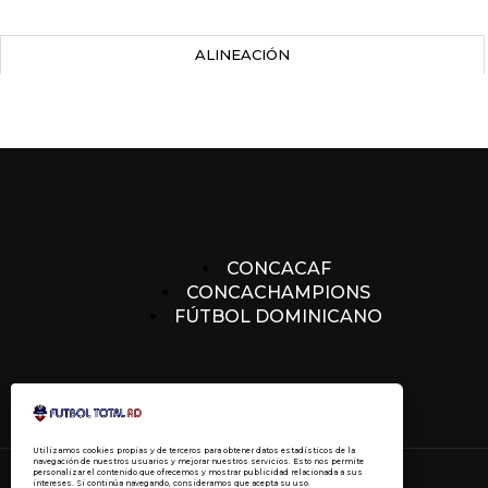
ALINEACIÓN
CONCACAF
CONCACHAMPIONS
FÚTBOL DOMINICANO
Utilizamos cookies propias y de terceros para obtener datos estadísticos de la
navegación de nuestros usuarios y mejorar nuestros servicios. Esto nos permite
personalizar el contenido que ofrecemos y mostrar publicidad relacionada a sus
intereses. Si continúa navegando, consideramos que acepta su uso.