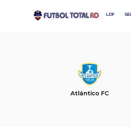
Skip
to
LDF
SE
content
Atlántico FC