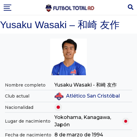
Skip
to
content
Yusaku Wasaki – 和崎 友作
Yusaku Wasaki - 和崎 友作
Nombre completo
Atlético San Cristóbal
Club actual
Nacionalidad
Yokohama, Kanagawa,
Lugar de nacimiento
Japón
8 de marzo de 1994
Fecha de nacimiento