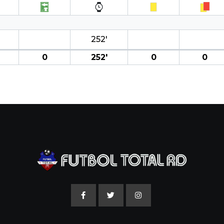
252′
0
252′
0
0