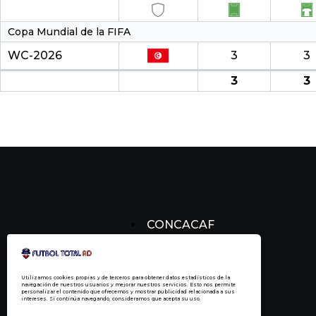
Copa Mundial de la FIFA
WC-2026
3
3
3
3
CONCACAF
CONCACHAMPIONS
FÚTBOL DOMINICANO
Utilizamos cookies propias y de terceros para obtener datos estadísticos de la
navegación de nuestros usuarios y mejorar nuestros servicios. Esto nos permite
personalizar el contenido que ofrecemos y mostrar publicidad relacionada a sus
intereses. Si continúa navegando, consideramos que acepta su uso.