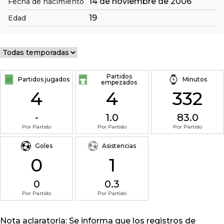
14 de noviembre de 2006
Fecha de nacimiento
19
Edad
Partidos
Partidos jugados
Minutos
empezados
4
4
332
-
1.0
83.0
Por Partido
Por Partido
Por Partido
Goles
Asistencias
0
1
0
0.3
Por Partido
Por Partido
Nota aclaratoria: Se informa que los registros de