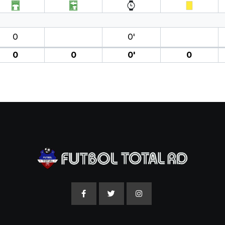
0
0′
0
0
0′
0