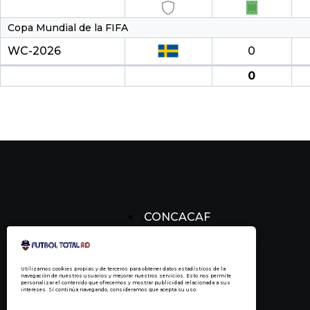
Copa Mundial de la FIFA
WC-2026
0
0
CONCACAF
CONCACHAMPIONS
FÚTBOL DOMINICANO
Utilizamos cookies propias y de terceros para obtener datos estadísticos de la
navegación de nuestros usuarios y mejorar nuestros servicios. Esto nos permite
personalizar el contenido que ofrecemos y mostrar publicidad relacionada a sus
intereses. Si continúa navegando, consideramos que acepta su uso.