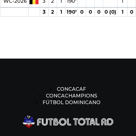
WC-2026
3
2
1
190′
1
3
2
1
190′
0
0
0
0 (0)
1
0
CONCACAF
CONCACHAMPIONS
FÚTBOL DOMINICANO