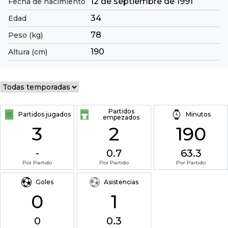
12 de septiembre de 1991
Fecha de nacimiento
34
Edad
78
Peso (kg)
190
Altura (cm)
Partidos
Partidos jugados
Minutos
empezados
3
2
190
-
0.7
63.3
Por Partido
Por Partido
Por Partido
Goles
Asistencias
0
1
0
0.3