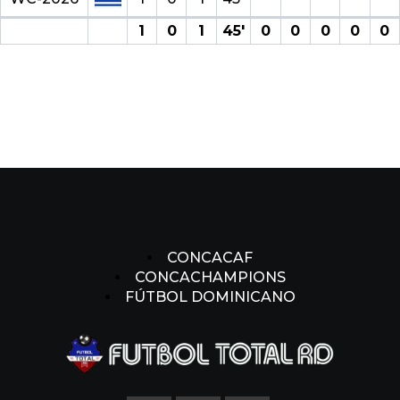
1
0
1
45′
0
0
0
0
0
CONCACAF
CONCACHAMPIONS
FÚTBOL DOMINICANO