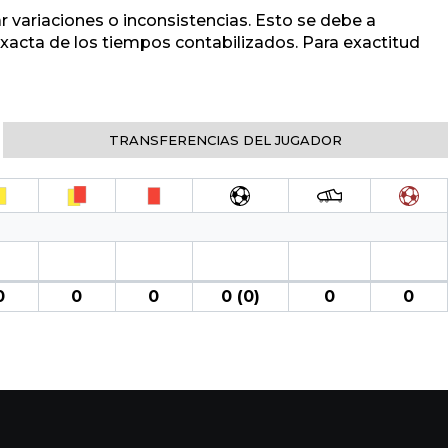
r variaciones o inconsistencias. Esto se debe a
 exacta de los tiempos contabilizados. Para exactitud
TRANSFERENCIAS DEL JUGADOR
0
0
0
0 (0)
0
0