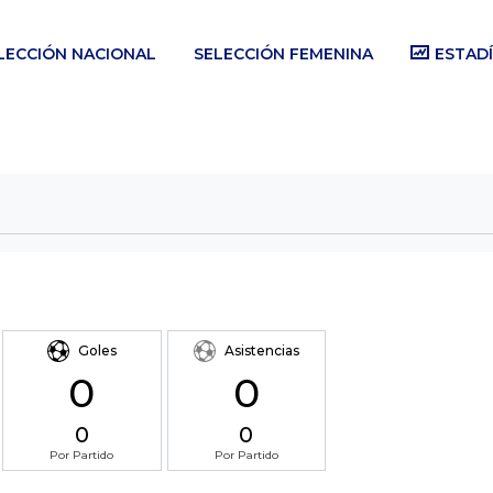
LECCIÓN NACIONAL
SELECCIÓN FEMENINA
ESTADÍ
Goles
Asistencias
0
0
0
0
Por Partido
Por Partido