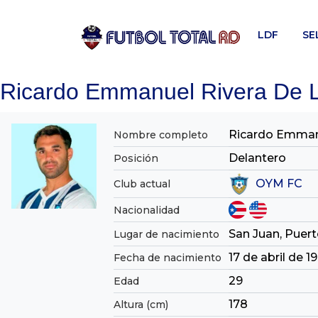
Skip
to
LDF
SE
content
Ricardo Emmanuel Rivera De 
Ricardo Emman
Nombre completo
Delantero
Posición
OYM FC
Club actual
Nacionalidad
San Juan, Puert
Lugar de nacimiento
17 de abril de 1
Fecha de nacimiento
29
Edad
178
Altura (cm)