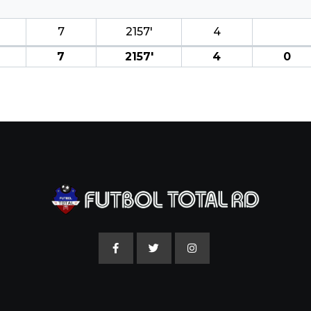
7
2157′
4
7
2157′
4
0