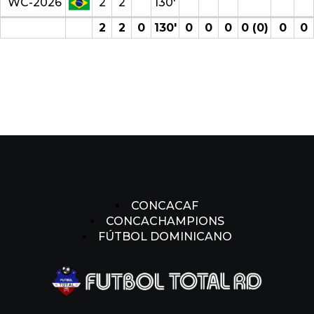
WC-2026
2
2
130′
2
2
0
130′
0
0
0
0 (0)
0
0
CONCACAF
CONCACHAMPIONS
FÚTBOL DOMINICANO