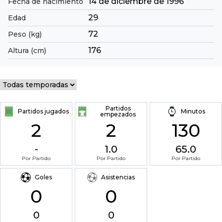
14 de diciembre de 1996
Fecha de nacimiento
29
Edad
72
Peso (kg)
176
Altura (cm)
Partidos
Partidos jugados
Minutos
empezados
2
2
130
-
1.0
65.0
Por Partido
Por Partido
Por Partido
Goles
Asistencias
0
0
0
0