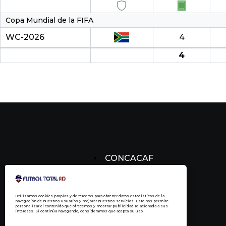
Copa Mundial de la FIFA
WC-2026
4
4
CONCACAF
CONCACHAMPIONS
FÚTBOL DOMINICANO
Utilizamos cookies propias y de terceros para obtener datos estadísticos de la
navegación de nuestros usuarios y mejorar nuestros servicios. Esto nos permite
personalizar el contenido que ofrecemos y mostrar publicidad relacionada a sus
intereses. Si continúa navegando, consideramos que acepta su uso.