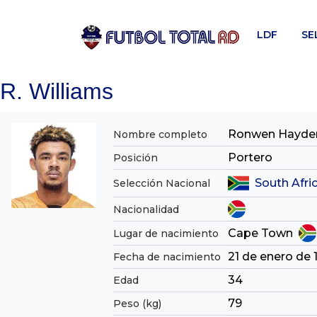
Skip
to
LDF
SE
content
R. Williams
Ronwen Hayden
Nombre completo
Portero
Posición
South Afri
Selección Nacional
Nacionalidad
Cape Town
Lugar de nacimiento
21 de enero de 
Fecha de nacimiento
34
Edad
79
Peso (kg)