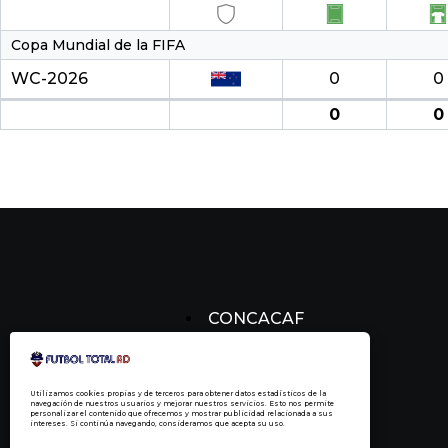
Copa Mundial de la FIFA
WC-2026
0
0
0
0
CONCACAF
CONCACHAMPIONS
FÚTBOL DOMINICANO
Utilizamos cookies propias y de terceros para obtener datos estadísticos de la
navegación de nuestros usuarios y mejorar nuestros servicios. Esto nos permite
personalizar el contenido que ofrecemos y mostrar publicidad relacionada a sus
intereses. Si continúa navegando, consideramos que acepta su uso.