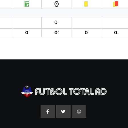
0′
0
0′
0
0