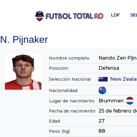
Skip
to
LDF
SE
content
N. Pijnaker
Nando Zen Pijn
Nombre completo
Defensa
Posición
New Zeala
Selección Nacional
Nacionalidad
Brummen
Lugar de nacimiento
25 de febrero d
Fecha de nacimiento
27
Edad
88
Peso (kg)