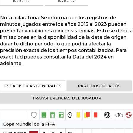
Por Partido
Por Partido
Nota aclaratoria: Se informa que los registros de
minutos jugados entre los años 2015 al 2023 pueden
presentar variaciones o inconsistencias. Esto se debe a
limitaciones en la disponibilidad de la data de origen
durante dicho periodo, lo que podría afectar la
precisión exacta de los tiempos contabilizados. Para
exactitud puedes consultar la Data del 2024 en
adelante.
ESTADISTICAS GENERALES
PARTIDOS JUGADOS
TRANSFERENCIAS DEL JUGADOR
Copa Mundial de la FIFA