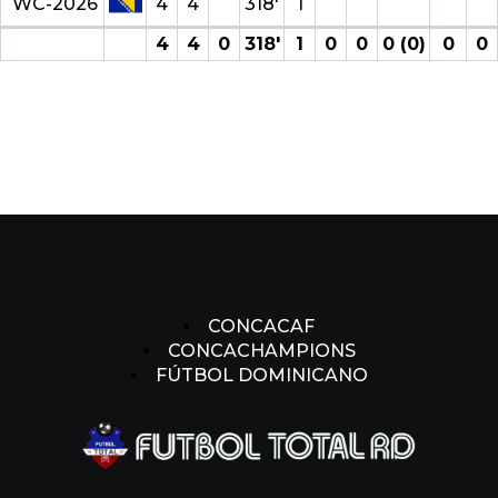
WC-2026
4
4
318′
1
4
4
0
318′
1
0
0
0 (0)
0
0
CONCACAF
CONCACHAMPIONS
FÚTBOL DOMINICANO