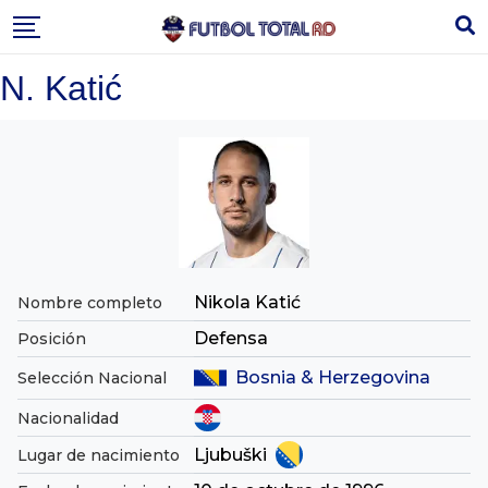
Skip
to
content
N. Katić
Nikola Katić
Nombre completo
Defensa
Posición
Bosnia & Herzegovina
Selección Nacional
Nacionalidad
Ljubuški
Lugar de nacimiento