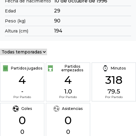
10 de octubre de 1996
Fecha de nacimiento
29
Edad
90
Peso (kg)
194
Altura (cm)
Partidos
Partidos jugados
Minutos
empezados
4
4
318
-
1.0
79.5
Por Partido
Por Partido
Por Partido
Goles
Asistencias
0
0
0
0