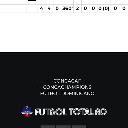
4
4
0
360′
2
0
0
0 (0)
0
0
CONCACAF
CONCACHAMPIONS
FÚTBOL DOMINICANO