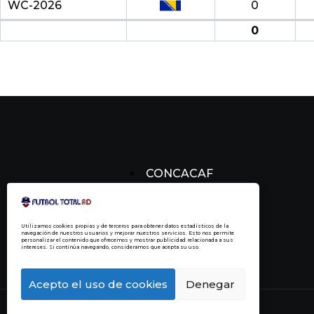
WC-2026
0
0
CONCACAF
CONCACHAMPIONS
FÚTBOL DOMINICANO
Utilizamos cookies propias y de terceros para obtener datos estadísticos de la
navegación de nuestros usuarios y mejorar nuestros servicios. Esto nos permite
personalizar el contenido que ofrecemos y mostrar publicidad relacionada a sus
intereses. Si continúa navegando, consideramos que acepta su uso.
Acepto el uso de cookies
Denegar