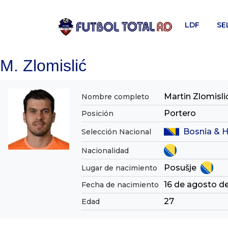
Skip
to
LDF
SE
content
M. Zlomislić
Martin Zlomisli
Nombre completo
Portero
Posición
Bosnia & 
Selección Nacional
Nacionalidad
Posušje
Lugar de nacimiento
16 de agosto d
Fecha de nacimiento
27
Edad