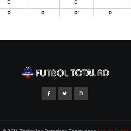
0
0′
0
0
0′
0