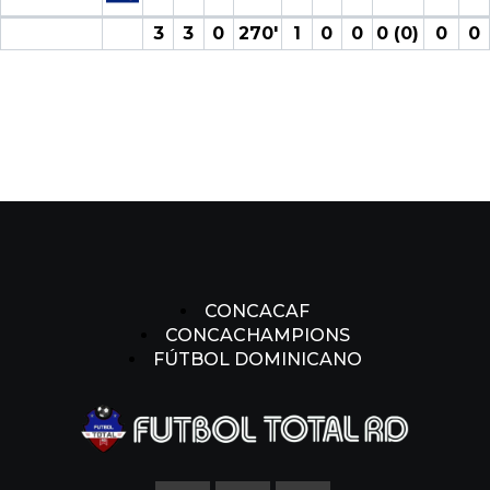
3
3
0
270′
1
0
0
0 (0)
0
0
CONCACAF
CONCACHAMPIONS
FÚTBOL DOMINICANO