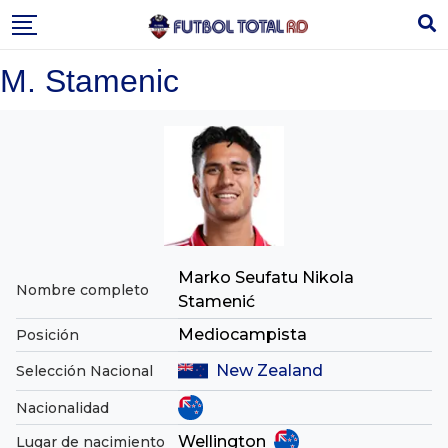
Skip
to
content
M. Stamenic
Marko Seufatu Nikola
Nombre completo
Stamenić
Mediocampista
Posición
New Zealand
Selección Nacional
Nacionalidad
Wellington
Lugar de nacimiento