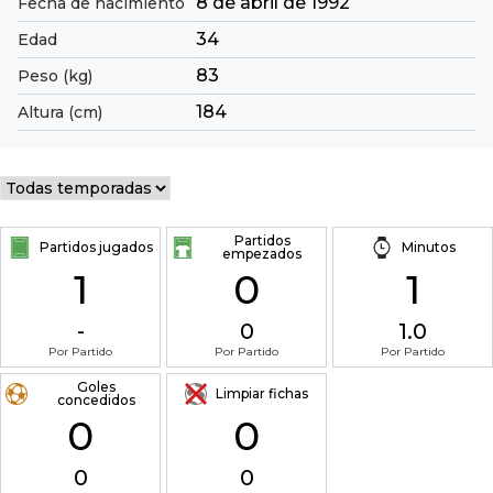
8 de abril de 1992
Fecha de nacimiento
34
Edad
83
Peso (kg)
184
Altura (cm)
Partidos
Partidos jugados
Minutos
empezados
1
0
1
-
0
1.0
Por Partido
Por Partido
Por Partido
Goles
Limpiar fichas
concedidos
0
0
0
0