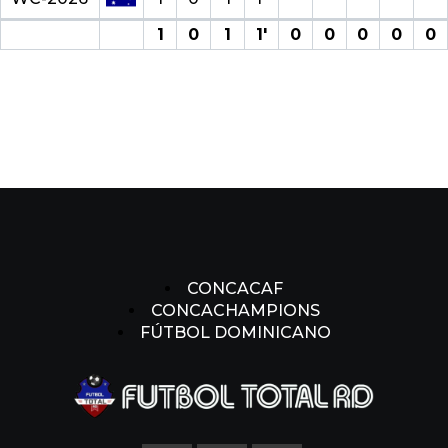
1
0
1
1′
0
0
0
0
0
CONCACAF
CONCACHAMPIONS
FÚTBOL DOMINICANO