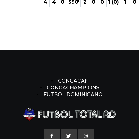
4
4
0
390′
2
0
0
1 (0)
1
0
CONCACAF
CONCACHAMPIONS
FÚTBOL DOMINICANO