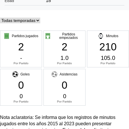
18
Edad
Partidos
Partidos jugados
Minutos
empezados
2
2
210
-
1.0
105.0
Por Partido
Por Partido
Por Partido
Goles
Asistencias
0
0
0
0
Por Partido
Por Partido
Nota aclaratoria: Se informa que los registros de minutos
jugados entre los años 2015 al 2023 pueden presentar