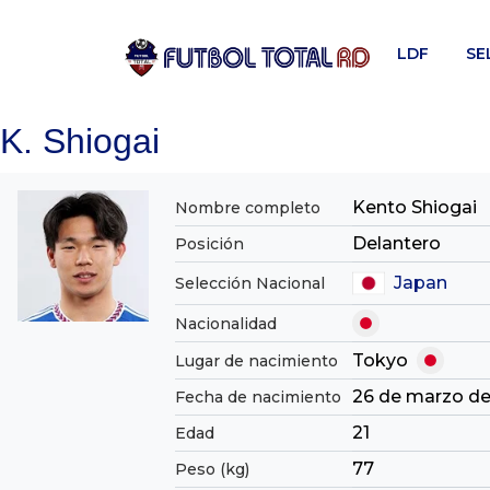
Skip
to
LDF
SE
content
K. Shiogai
Kento Shiogai
Nombre completo
Delantero
Posición
Japan
Selección Nacional
Nacionalidad
Tokyo
Lugar de nacimiento
26 de marzo d
Fecha de nacimiento
21
Edad
77
Peso (kg)