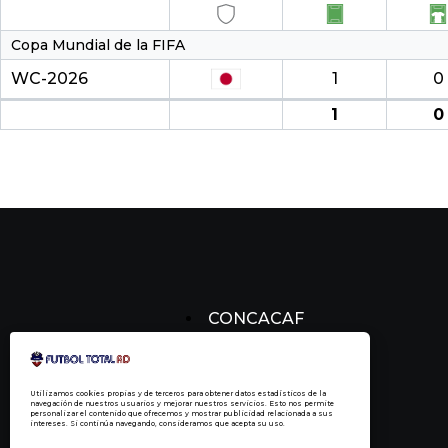
Copa Mundial de la FIFA
WC-2026
1
0
1
0
CONCACAF
CONCACHAMPIONS
FÚTBOL DOMINICANO
Utilizamos cookies propias y de terceros para obtener datos estadísticos de la
navegación de nuestros usuarios y mejorar nuestros servicios. Esto nos permite
personalizar el contenido que ofrecemos y mostrar publicidad relacionada a sus
intereses. Si continúa navegando, consideramos que acepta su uso.