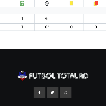
1
6′
1
6′
0
0