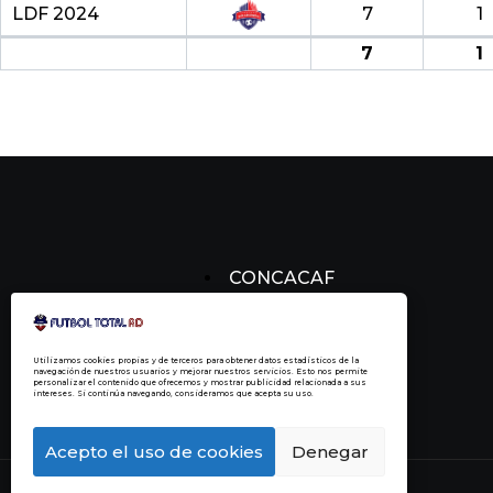
LDF 2024
7
1
7
1
CONCACAF
CONCACHAMPIONS
FÚTBOL DOMINICANO
Utilizamos cookies propias y de terceros para obtener datos estadísticos de la
navegación de nuestros usuarios y mejorar nuestros servicios. Esto nos permite
personalizar el contenido que ofrecemos y mostrar publicidad relacionada a sus
intereses. Si continúa navegando, consideramos que acepta su uso.
Acepto el uso de cookies
Denegar