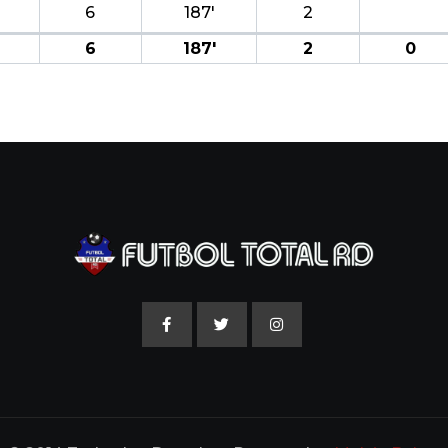
6
187′
2
6
187′
2
0