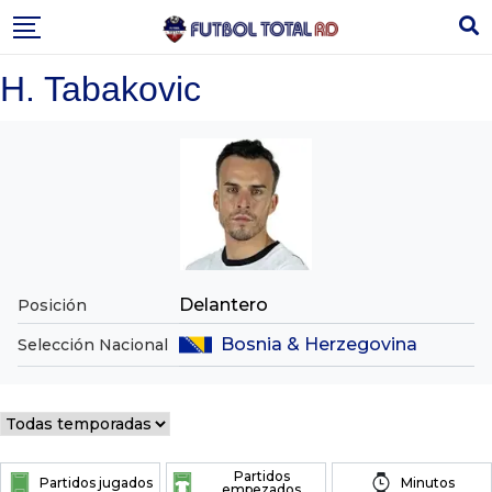
Skip
to
content
H. Tabakovic
Delantero
Posición
Bosnia & Herzegovina
Selección Nacional
Partidos
Partidos jugados
Minutos
empezados