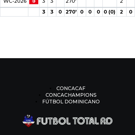
WC-2026
3
3
270′
2
3
3
0
270′
0
0
0
0 (0)
2
0
CONCACAF
CONCACHAMPIONS
FÚTBOL DOMINICANO