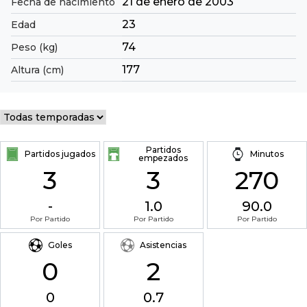
21 de enero de 2003
Fecha de nacimiento
23
Edad
74
Peso (kg)
177
Altura (cm)
Partidos
Partidos jugados
Minutos
empezados
3
3
270
-
1.0
90.0
Por Partido
Por Partido
Por Partido
Goles
Asistencias
0
2
0
0.7