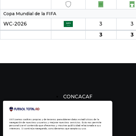
Copa Mundial de la FIFA
WC-2026
3
3
3
3
CONCACAF
CONCACHAMPIONS
FÚTBOL DOMINICANO
Utilizamos cookies propias y de terceros para obtener datos estadísticos de la
navegación de nuestros usuarios y mejorar nuestros servicios. Esto nos permite
personalizar el contenido que ofrecemos y mostrar publicidad relacionada a sus
intereses. Si continúa navegando, consideramos que acepta su uso.