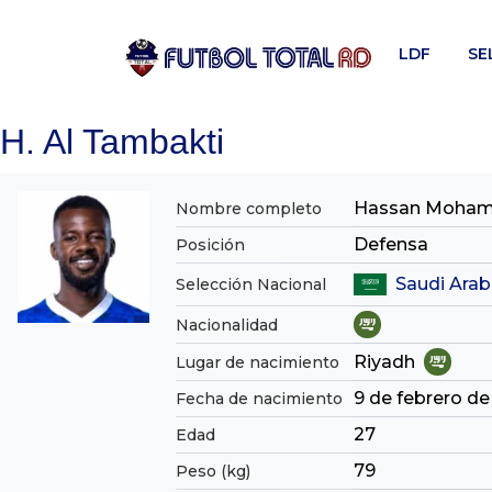
Skip
to
LDF
SE
content
H. Al Tambakti
Hassan Moham
Nombre completo
Defensa
Posición
Saudi Arab
Selección Nacional
Nacionalidad
Riyadh
Lugar de nacimiento
9 de febrero de
Fecha de nacimiento
27
Edad
79
Peso (kg)