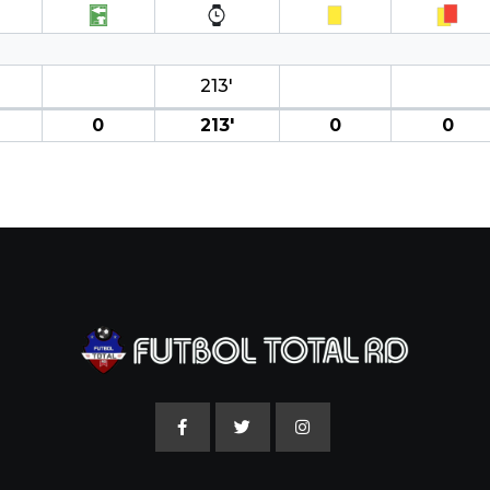
213′
0
213′
0
0