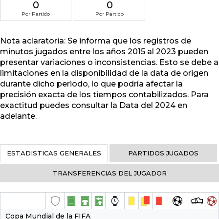
0
0
Por Partido
Por Partido
Nota aclaratoria: Se informa que los registros de
minutos jugados entre los años 2015 al 2023 pueden
presentar variaciones o inconsistencias. Esto se debe a
limitaciones en la disponibilidad de la data de origen
durante dicho periodo, lo que podría afectar la
precisión exacta de los tiempos contabilizados. Para
exactitud puedes consultar la Data del 2024 en
adelante.
ESTADISTICAS GENERALES
PARTIDOS JUGADOS
TRANSFERENCIAS DEL JUGADOR
Copa Mundial de la FIFA