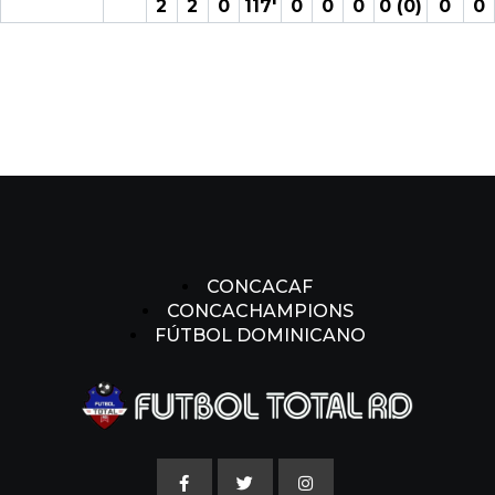
2
2
0
117′
0
0
0
0 (0)
0
0
CONCACAF
CONCACHAMPIONS
FÚTBOL DOMINICANO