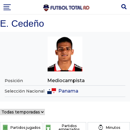
Skip
to
content
E. Cedeño
Mediocampista
Posición
Panama
Selección Nacional
Partidos
Partidos jugados
Minutos
empezados