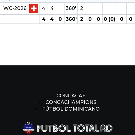
WC-2026
4
4
360′
2
4
4
0
360′
2
0
0
0 (0)
0
0
CONCACAF
CONCACHAMPIONS
FÚTBOL DOMINICANO