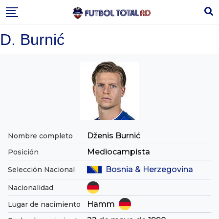
Skip
to
content
D. Burnić
Dženis Burnić
Nombre completo
Mediocampista
Posición
Bosnia & Herzegovina
Selección Nacional
Nacionalidad
Hamm
Lugar de nacimiento