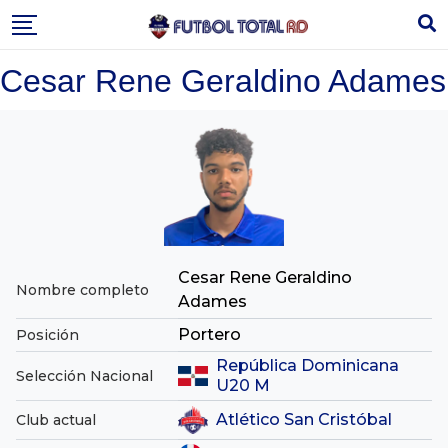
Skip
to
content
Cesar Rene Geraldino Adames
Cesar Rene Geraldino
Nombre completo
Adames
Portero
Posición
República Dominicana
Selección Nacional
U20 M
Atlético San Cristóbal
Club actual