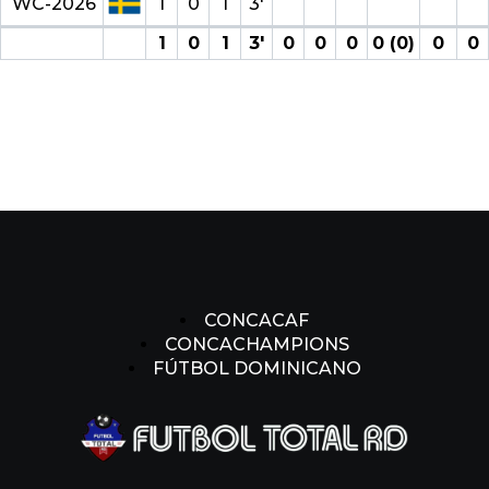
WC-2026
1
0
1
3′
1
0
1
3′
0
0
0
0 (0)
0
0
CONCACAF
CONCACHAMPIONS
FÚTBOL DOMINICANO