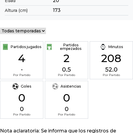
20
Edad
173
Altura (cm)
Partidos
Partidos jugados
Minutos
empezados
4
2
208
-
0.5
52.0
Por Partido
Por Partido
Por Partido
Goles
Asistencias
0
0
0
0
Por Partido
Por Partido
Nota aclaratoria: Se informa que los registros de