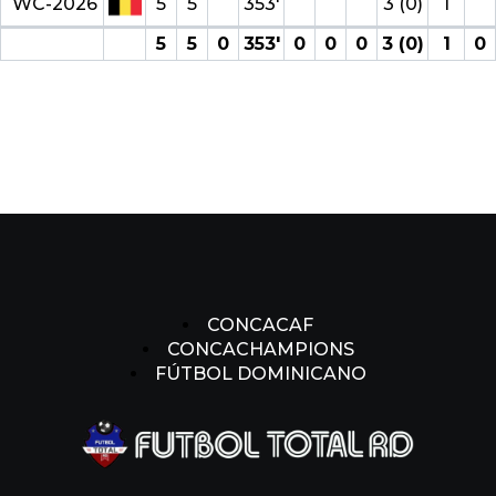
WC-2026
5
5
353′
3 (0)
1
5
5
0
353′
0
0
0
3 (0)
1
0
CONCACAF
CONCACHAMPIONS
FÚTBOL DOMINICANO