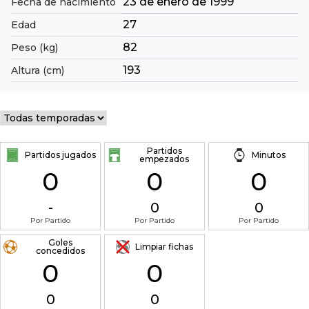
23 de enero de 1999
Fecha de nacimiento
27
Edad
82
Peso (kg)
193
Altura (cm)
Partidos
Partidos jugados
Minutos
empezados
0
0
0
-
0
0
Por Partido
Por Partido
Por Partido
Goles
Limpiar fichas
concedidos
0
0
0
0