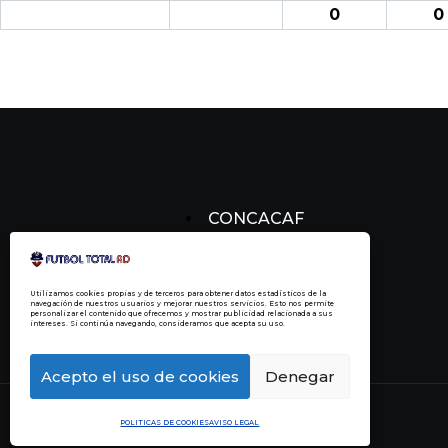
0
0
CONCACAF
CONCACHAMPIONS
FÚTBOL DOMINICANO
Utilizamos cookies propias y de terceros para obtener datos estadísticos de la
navegación de nuestros usuarios y mejorar nuestros servicios. Esto nos permite
personalizar el contenido que ofrecemos y mostrar publicidad relacionada a sus
intereses. Si continúa navegando, consideramos que acepta su uso.
Acepto el uso de cookies
Denegar
POLITICAS DE COOKIES
AVISO LEGAL