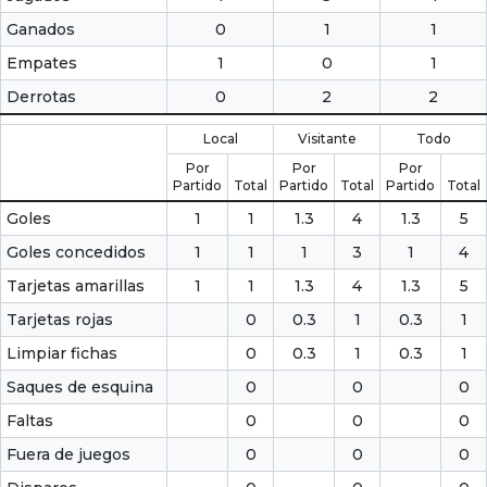
Ganados
0
1
1
Empates
1
0
1
Derrotas
0
2
2
Local
Visitante
Todo
Por
Por
Por
Partido
Total
Partido
Total
Partido
Total
Goles
1
1
1.3
4
1.3
5
Goles concedidos
1
1
1
3
1
4
Tarjetas amarillas
1
1
1.3
4
1.3
5
Tarjetas rojas
0
0.3
1
0.3
1
Limpiar fichas
0
0.3
1
0.3
1
Saques de esquina
0
0
0
Faltas
0
0
0
Fuera de juegos
0
0
0