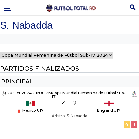
Skip
to
content
S. Nabadda
PARTIDOS FINALIZADOS
PRINCIPAL
20 Oct 2024
-
11:00 PM
Copa Mundial Femenina de Fútbol Sub-
17
4
2
Mexico U17
England U17
Árbitro:
S. Nabadda
4
1