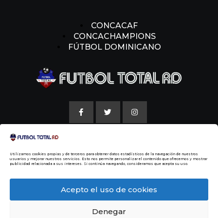
CONCACAF
CONCACHAMPIONS
FÚTBOL DOMINICANO
AVISO LEGAL
Utilizamos cookies propias y de terceros para obtener datos estadísticos de la navegación de nuestros
POLITICAS DE COOKIE
usuarios y mejorar nuestros servicios. Esto nos permite personalizar el contenido que ofrecemos y mostrar
publicidad relacionada a sus intereses. Si continúa navegando, consideramos que acepta su uso.
NUESTRA HISTORIA
Acepto el uso de cookies
Denegar
© 2014 Todos los Derechos Reservados
Malvin