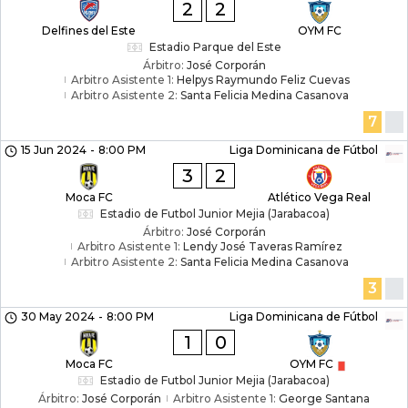
2
2
Delfines del Este
OYM FC
Estadio Parque del Este
Árbitro:
José Corporán
Arbitro Asistente 1:
Helpys Raymundo Feliz Cuevas
Arbitro Asistente 2:
Santa Felicia Medina Casanova
7
15 Jun 2024
-
8:00 PM
Liga Dominicana de Fútbol
3
2
Moca FC
Atlético Vega Real
Estadio de Futbol Junior Mejia (Jarabacoa)
Árbitro:
José Corporán
Arbitro Asistente 1:
Lendy José Taveras Ramírez
Arbitro Asistente 2:
Santa Felicia Medina Casanova
3
30 May 2024
-
8:00 PM
Liga Dominicana de Fútbol
1
0
Moca FC
OYM FC
Estadio de Futbol Junior Mejia (Jarabacoa)
Árbitro:
José Corporán
Arbitro Asistente 1:
George Santana