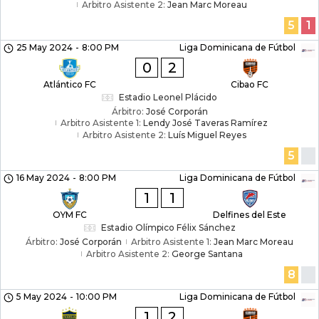
Arbitro Asistente 2:
Jean Marc Moreau
5
1
25 May 2024
-
8:00 PM
Liga Dominicana de Fútbol
0
2
Atlántico FC
Cibao FC
Estadio Leonel Plácido
Árbitro:
José Corporán
Arbitro Asistente 1:
Lendy José Taveras Ramírez
Arbitro Asistente 2:
Luís Miguel Reyes
5
16 May 2024
-
8:00 PM
Liga Dominicana de Fútbol
1
1
OYM FC
Delfines del Este
Estadio Olímpico Félix Sánchez
Árbitro:
José Corporán
Arbitro Asistente 1:
Jean Marc Moreau
Arbitro Asistente 2:
George Santana
8
5 May 2024
-
10:00 PM
Liga Dominicana de Fútbol
1
2