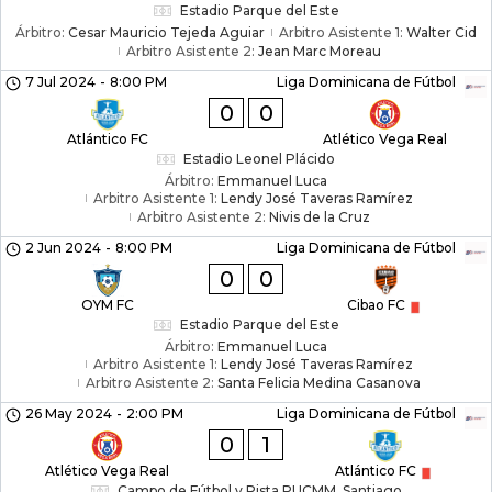
Estadio Parque del Este
Árbitro:
Cesar Mauricio Tejeda Aguiar
Arbitro Asistente 1:
Walter Cid
Arbitro Asistente 2:
Jean Marc Moreau
7 Jul 2024
-
8:00 PM
Liga Dominicana de Fútbol
0
0
Atlántico FC
Atlético Vega Real
Estadio Leonel Plácido
Árbitro:
Emmanuel Luca
Arbitro Asistente 1:
Lendy José Taveras Ramírez
Arbitro Asistente 2:
Nivis de la Cruz
2 Jun 2024
-
8:00 PM
Liga Dominicana de Fútbol
0
0
OYM FC
Cibao FC
Estadio Parque del Este
Árbitro:
Emmanuel Luca
Arbitro Asistente 1:
Lendy José Taveras Ramírez
Arbitro Asistente 2:
Santa Felicia Medina Casanova
26 May 2024
-
2:00 PM
Liga Dominicana de Fútbol
0
1
Atlético Vega Real
Atlántico FC
Campo de Fútbol y Pista PUCMM, Santiago