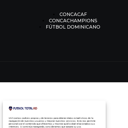
CONCACAF
CONCACHAMPIONS
FÚTBOL DOMINICANO
Utilizamos cookies propias y de terceros para obtener datos estadísticos de la
navegación de nuestros usuarios y mejorar nuestros servicios. Esto nos permite
personalizar el contenido que ofrecemos y mostrar publicidad relacionada a sus
intereses. Si continúa navegando, consideramos que acepta su uso.