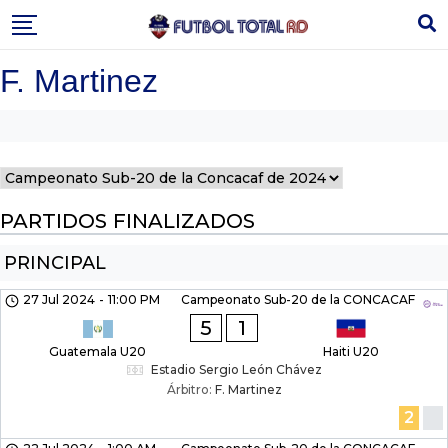
Skip
to
content
F. Martinez
PARTIDOS FINALIZADOS
PRINCIPAL
27 Jul 2024
-
11:00 PM
Campeonato Sub-20 de la CONCACAF
5
1
Guatemala U20
Haiti U20
Estadio Sergio León Chávez
Árbitro:
F. Martinez
2