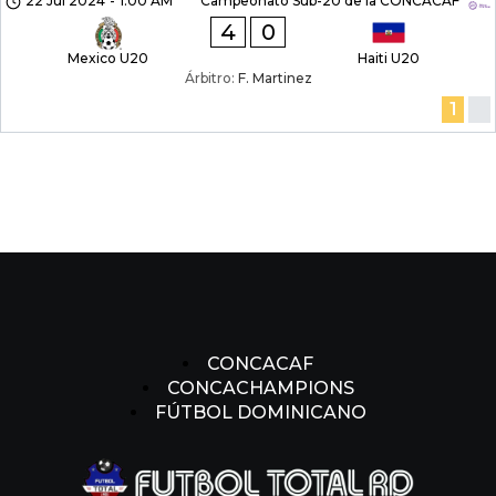
22 Jul 2024
-
1:00 AM
Campeonato Sub-20 de la CONCACAF
4
0
Mexico U20
Haiti U20
Árbitro:
F. Martinez
1
CONCACAF
CONCACHAMPIONS
FÚTBOL DOMINICANO