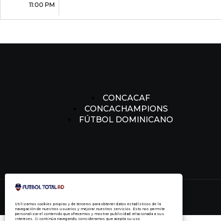
11:00 PM
CONCACAF
CONCACHAMPIONS
FÚTBOL DOMINICANO
Utilizamos cookies propias y de terceros para obtener datos estadísticos de la
navegación de nuestros usuarios y mejorar nuestros servicios. Esto nos permite
personalizar el contenido que ofrecemos y mostrar publicidad relacionada a sus
intereses. Si continúa navegando, consideramos que acepta su uso.