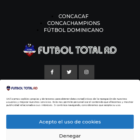
CONCACAF
CONCACHAMPIONS
FÚTBOL DOMINICANO
AVISO LEGAL
Utilizamos cookies propias y de terceros para obtener datos estadísticos de la navegación de nuestros
POLITICAS DE COOKIE
usuarios y mejorar nuestros servicios. Esto nos permite personalizar el contenido que ofrecemos y mostrar
publicidad relacionada a sus intereses. Si continúa navegando, consideramos que acepta su uso.
NUESTRA HISTORIA
Acepto el uso de cookies
Denegar
© 2014 Todos los Derechos Reservados
Malvin